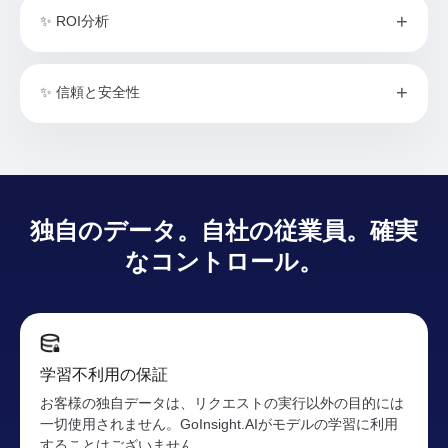
✨ ROI分析
効率性フィードバック
✨ 信頼と安全性
エンタープライズアクセス（SSO＆MFA）
ROIの推定
成長分析
モデル別コスト内訳
独自のデータ。自社の従業員。確実
きめ細かい権限管理
キャパシティと予算計画
なコントロール。
一元化された公開範囲の管理
ヒューマン・イン・ザ・ループ
フルチェーン監査ログ
学習不利用の保証
お客様の独自データは、リクエストの実行以外の目的には
一切使用されません。GoInsight.AIがモデルの学習に利用
することはございません。