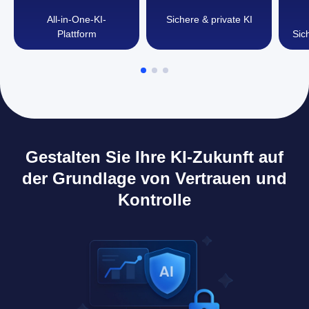
All-in-One-KI-
Sichere & private KI
Plattform
Sic
Gestalten Sie Ihre KI-Zukunft auf
der Grundlage von Vertrauen und
Kontrolle